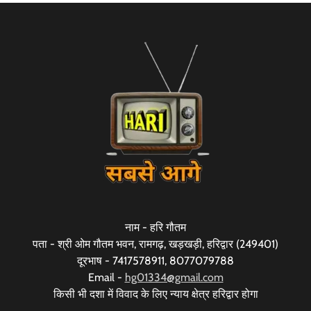
नाम - हरि गौतम
पता - श्री ओम गौतम भवन, रामगढ़, खड़खड़ी, हरिद्वार (249401)
दूरभाष - 7417578911, 8077079788
Email -
hg01334@gmail.com
किसी भी दशा में विवाद के लिए न्याय क्षेत्र हरिद्वार होगा