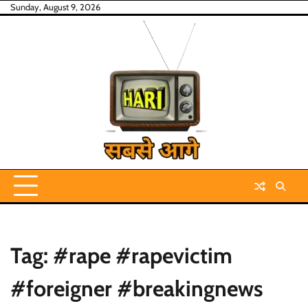
Skip
Sunday, August 9, 2026
to
content
Tag:
#rape #rapevictim
#foreigner #breakingnews