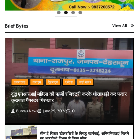
Brief Bytes
View All
उत्तराखंड
क्राइम
देहरादून
प्रदेश
बड़ी खबर
वृद्ध एनआरआई महिला की फर्जी रजिस्ट्री करके धोखाधड़ी कर फरार
कुख्यात गैंगस्टर गिरफ्तार
Bureau News
June 25, 2026
0
तीन ई-रिक्शा डीलरशिपों के विरुद्ध कार्रवाई, अनियमितताएं मिलने
पर आरटीओ विभाग ने किया सील