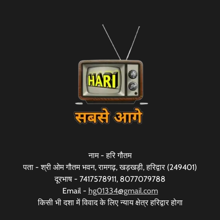
नाम - हरि गौतम
पता - श्री ओम गौतम भवन, रामगढ़, खड़खड़ी, हरिद्वार (249401)
दूरभाष - 7417578911, 8077079788
Email -
hg01334@gmail.com
किसी भी दशा में विवाद के लिए न्याय क्षेत्र हरिद्वार होगा