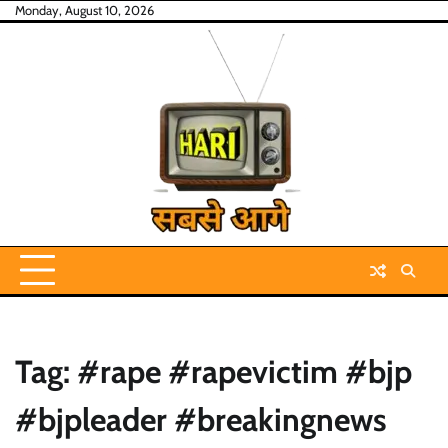
Skip
Monday, August 10, 2026
to
content
Tag:
#rape #rapevictim #bjp
#bjpleader #breakingnews