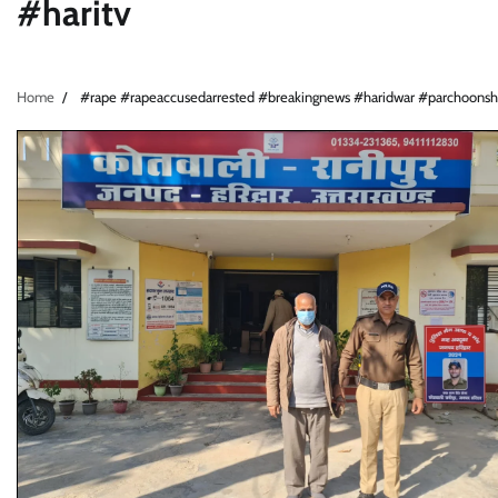
#haritv
Home
#rape #rapeaccusedarrested #breakingnews #haridwar #parchoonsho