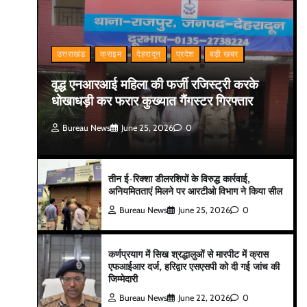
उत्तराखंड
क्राइम
देहरादून
प्रदेश
बड़ी खबर
वृद्ध एनआरआई महिला की फर्जी रजिस्ट्री करके
धोखाधड़ी कर फरार कुख्यात गैंगस्टर गिरफ्तार
Bureau News
June 25, 2026
0
तीन ई-रिक्शा डीलरशिपों के विरुद्ध कार्रवाई,
अनियमितताएं मिलने पर आरटीओ विभाग ने किया सील
Bureau News
June 25, 2026
0
कर्णप्रयाग में सिख श्रद्धालुओं से मारपीट में क्रास
एफआईआर दर्ज, हरिद्वार एसएसपी को दी गई जांच की
जिम्मेदारी
Bureau News
June 22, 2026
0