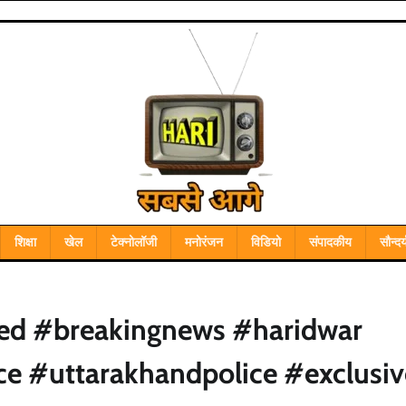
शिक्षा
खेल
टेक्नोलॉजी
मनोरंजन
विडियो
संपादकीय
सौन्दर्
ed #breakingnews #haridwar
e #uttarakhandpolice #exclusiv