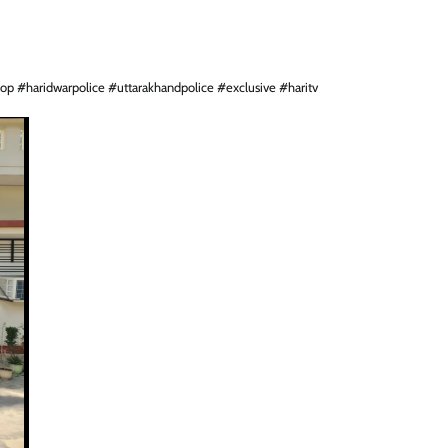
p #haridwarpolice #uttarakhandpolice #exclusive #haritv