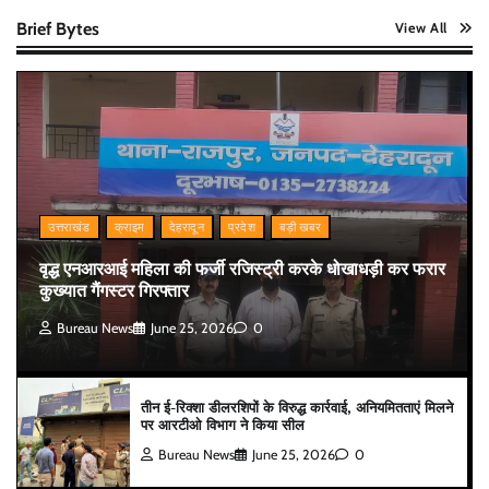
Brief Bytes
View All
उत्तराखंड
क्राइम
देहरादून
प्रदेश
बड़ी खबर
वृद्ध एनआरआई महिला की फर्जी रजिस्ट्री करके धोखाधड़ी कर फरार
कुख्यात गैंगस्टर गिरफ्तार
Bureau News
June 25, 2026
0
तीन ई-रिक्शा डीलरशिपों के विरुद्ध कार्रवाई, अनियमितताएं मिलने
पर आरटीओ विभाग ने किया सील
Bureau News
June 25, 2026
0