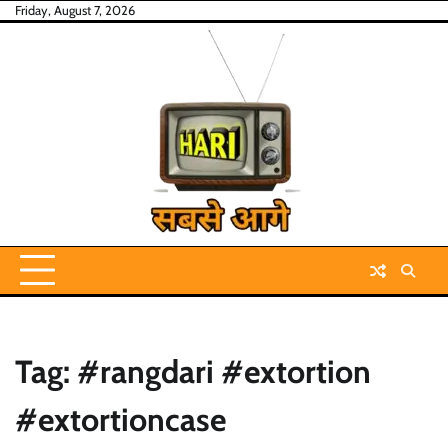
Skip
Friday, August 7, 2026
to
content
Tag:
#rangdari #extortion
#extortioncase