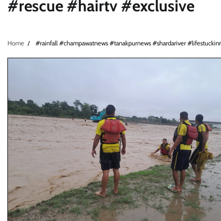
#rescue #hairtv #exclusive
Home
#rainfall #champawatnews #tanakpurnews #shardariver #lifestuckinri