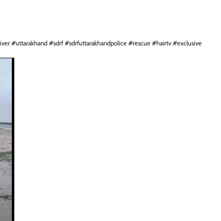
ver #uttarakhand #sdrf #sdrfuttarakhandpolice #rescue #hairtv #exclusive