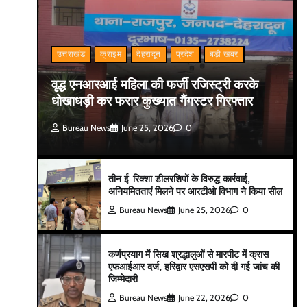
उत्तराखंड
क्राइम
देहरादून
प्रदेश
बड़ी खबर
वृद्ध एनआरआई महिला की फर्जी रजिस्ट्री करके
धोखाधड़ी कर फरार कुख्यात गैंगस्टर गिरफ्तार
Bureau News
June 25, 2026
0
तीन ई-रिक्शा डीलरशिपों के विरुद्ध कार्रवाई,
अनियमितताएं मिलने पर आरटीओ विभाग ने किया सील
Bureau News
June 25, 2026
0
कर्णप्रयाग में सिख श्रद्धालुओं से मारपीट में क्रास
एफआईआर दर्ज, हरिद्वार एसएसपी को दी गई जांच की
जिम्मेदारी
Bureau News
June 22, 2026
0