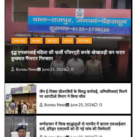
उत्तराखंड
क्राइम
देहरादून
प्रदेश
बड़ी खबर
वृद्ध एनआरआई महिला की फर्जी रजिस्ट्री करके धोखाधड़ी कर फरार
कुख्यात गैंगस्टर गिरफ्तार
Bureau News
June 25, 2026
0
तीन ई-रिक्शा डीलरशिपों के विरुद्ध कार्रवाई, अनियमितताएं मिलने
पर आरटीओ विभाग ने किया सील
Bureau News
June 25, 2026
0
कर्णप्रयाग में सिख श्रद्धालुओं से मारपीट में क्रास एफआईआर
दर्ज, हरिद्वार एसएसपी को दी गई जांच की जिम्मेदारी