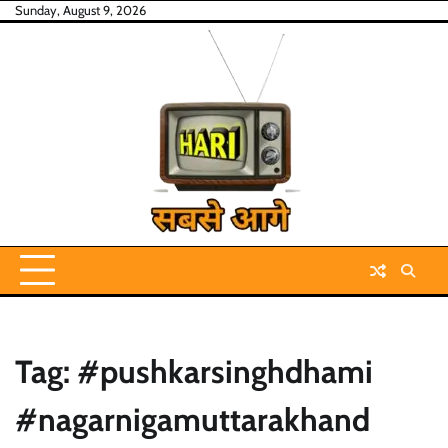
Skip
Sunday, August 9, 2026
to
content
Tag:
#pushkarsinghdhami
#nagarnigamuttarakhand