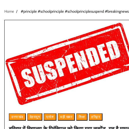
Home
#principle #schoolprinciple #schoolprinciplesuspend #breakingnews
उत्तराखंड
देहरादून
प्रदेश
बड़ी खबर
शिक्षा
हरिद्वार
हरिद्वार में विद्यालय के प्रिंसिपल को किया गया सस्पेंड, यह है माम