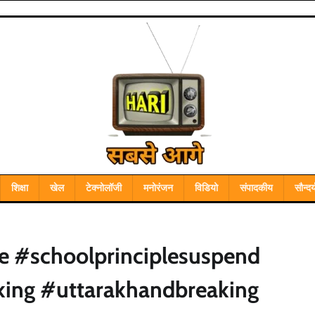
शिक्षा
खेल
टेक्नोलॉजी
मनोरंजन
विडियो
संपादकीय
सौन्दर्
le #schoolprinciplesuspend
ing #uttarakhandbreaking