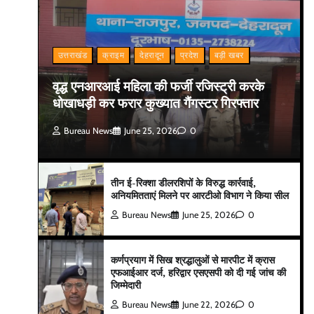
उत्तराखंड
क्राइम
देहरादून
प्रदेश
बड़ी खबर
वृद्ध एनआरआई महिला की फर्जी रजिस्ट्री करके
धोखाधड़ी कर फरार कुख्यात गैंगस्टर गिरफ्तार
Bureau News
June 25, 2026
0
तीन ई-रिक्शा डीलरशिपों के विरुद्ध कार्रवाई,
अनियमितताएं मिलने पर आरटीओ विभाग ने किया सील
Bureau News
June 25, 2026
0
कर्णप्रयाग में सिख श्रद्धालुओं से मारपीट में क्रास
एफआईआर दर्ज, हरिद्वार एसएसपी को दी गई जांच की
जिम्मेदारी
Bureau News
June 22, 2026
0