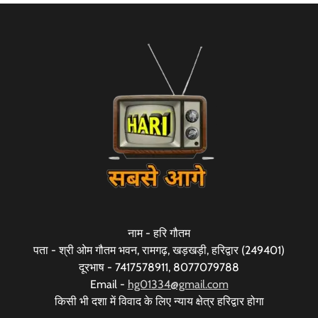
नाम - हरि गौतम
पता - श्री ओम गौतम भवन, रामगढ़, खड़खड़ी, हरिद्वार (249401)
दूरभाष - 7417578911, 8077079788
Email -
hg01334@gmail.com
किसी भी दशा में विवाद के लिए न्याय क्षेत्र हरिद्वार होगा