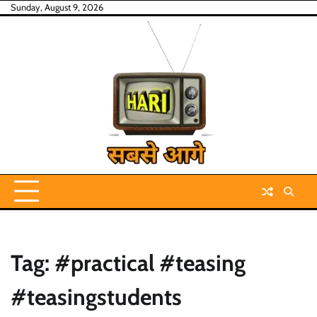
Skip
Sunday, August 9, 2026
to
content
Tag:
#practical #teasing
#teasingstudents