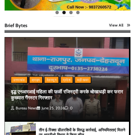
Brief Bytes
View All
उत्तराखंड
क्राइम
देहरादून
प्रदेश
बड़ी खबर
वृद्ध एनआरआई महिला की फर्जी रजिस्ट्री करके धोखाधड़ी कर फरार
कुख्यात गैंगस्टर गिरफ्तार
Bureau News
June 25, 2026
0
तीन ई-रिक्शा डीलरशिपों के विरुद्ध कार्रवाई, अनियमितताएं मिलने
पर आरटीओ विभाग ने किया सील