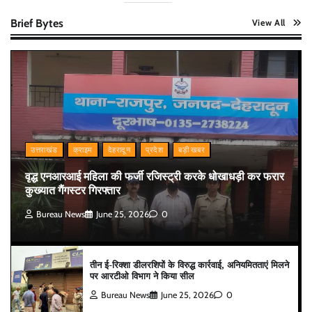
Brief Bytes
View All
उत्तराखंड
क्राइम
देहरादून
प्रदेश
बड़ी खबर
वृद्ध एनआरआई महिला की फर्जी रजिस्ट्री करके धोखाधड़ी कर फरार
कुख्यात गैंगस्टर गिरफ्तार
Bureau News
June 25, 2026
0
तीन ई-रिक्शा डीलरशिपों के विरुद्ध कार्रवाई, अनियमितताएं मिलने
पर आरटीओ विभाग ने किया सील
Bureau News
June 25, 2026
0