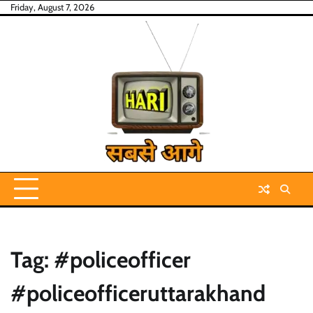
Skip
Friday, August 7, 2026
to
content
Tag:
#policeofficer
#policeofficeruttarakhand