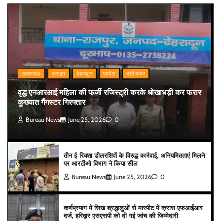
उत्तराखंड
क्राइम
देहरादून
प्रदेश
बड़ी खबर
वृद्ध एनआरआई महिला की फर्जी रजिस्ट्री करके धोखाधड़ी कर फरार
कुख्यात गैंगस्टर गिरफ्तार
Bureau News
June 25, 2026
0
तीन ई-रिक्शा डीलरशिपों के विरुद्ध कार्रवाई, अनियमितताएं मिलने
पर आरटीओ विभाग ने किया सील
Bureau News
June 25, 2026
0
कर्णप्रयाग में सिख श्रद्धालुओं से मारपीट में क्रास एफआईआर
दर्ज, हरिद्वार एसएसपी को दी गई जांच की जिम्मेदारी