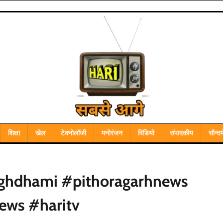
शिक्षा
खेल
टेक्नोलॉजी
मनोरंजन
विडियो
संपादकीय
सौन्दर्
nghdhami #pithoragarhnews
ews #haritv