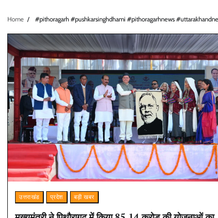
Home
#pithoragarh #pushkarsinghdhami #pithoragarhnews #uttarakhandne
उत्तराखंड
प्रदेश
बड़ी खबर
मुख्यमंत्री ने पिथौरागढ़ में किया 85.14 करोड़ की योजनाओं का