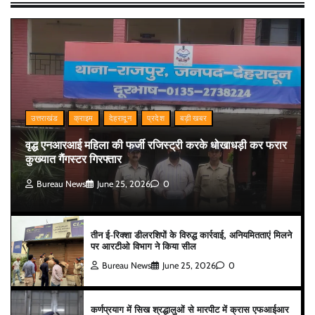
उत्तराखंड
क्राइम
देहरादून
प्रदेश
बड़ी खबर
वृद्ध एनआरआई महिला की फर्जी रजिस्ट्री करके धोखाधड़ी कर फरार
कुख्यात गैंगस्टर गिरफ्तार
Bureau News
June 25, 2026
0
तीन ई-रिक्शा डीलरशिपों के विरुद्ध कार्रवाई, अनियमितताएं मिलने
पर आरटीओ विभाग ने किया सील
Bureau News
June 25, 2026
0
कर्णप्रयाग में सिख श्रद्धालुओं से मारपीट में क्रास एफआईआर