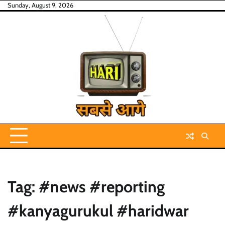
Skip
Sunday, August 9, 2026
to
content
Tag:
#news #reporting
#kanyagurukul #haridwar