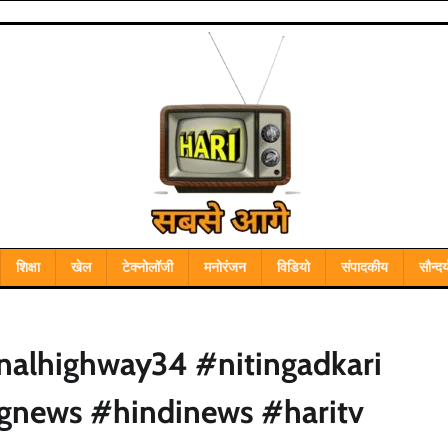
शिक्षा
खेल
टेक्नोलॉजी
मनोरंजन
विडियो
संपादकीय
सौन्दर्
nalhighway34 #nitingadkari
gnews #hindinews #haritv