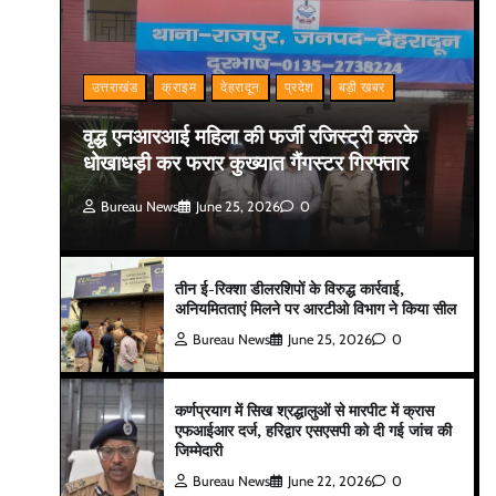
उत्तराखंड
क्राइम
देहरादून
प्रदेश
बड़ी खबर
वृद्ध एनआरआई महिला की फर्जी रजिस्ट्री करके
धोखाधड़ी कर फरार कुख्यात गैंगस्टर गिरफ्तार
Bureau News
June 25, 2026
0
तीन ई-रिक्शा डीलरशिपों के विरुद्ध कार्रवाई,
अनियमितताएं मिलने पर आरटीओ विभाग ने किया सील
Bureau News
June 25, 2026
0
कर्णप्रयाग में सिख श्रद्धालुओं से मारपीट में क्रास
एफआईआर दर्ज, हरिद्वार एसएसपी को दी गई जांच की
जिम्मेदारी
Bureau News
June 22, 2026
0