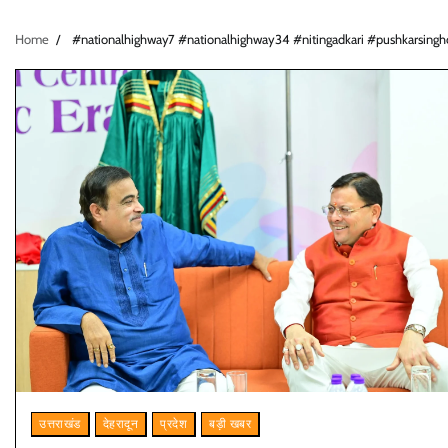
Home
#nationalhighway7 #nationalhighway34 #nitingadkari #pushkarsing
उत्तराखंड
देहरादून
प्रदेश
बड़ी खबर