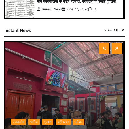
पांच कोतवालियों के बदले प्रभारी, एसएसपी ने हिलाई कुर्सियां
Bureau News
June 22, 2026
0
Instant News
View All
उत्तराखंड
धार्मिक
प्रदेश
बड़ी खबर
हरिद्वार