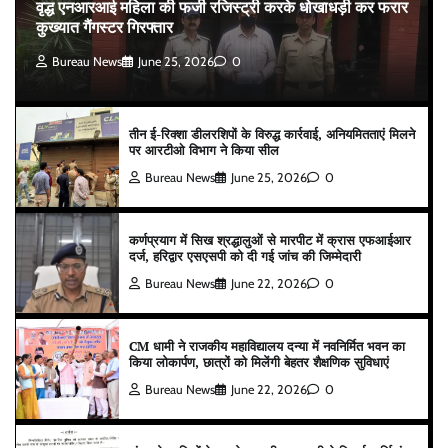
वृद्ध एनआरआई महिला की फर्जी रजिस्ट्री करके धोखाधड़ी कर फरार
कुख्यात गैंगस्टर गिरफ्तार
Bureau News
June 25, 2026
0
तीन ई-रिक्शा डीलरशिपों के विरुद्ध कार्रवाई, अनियमितताएं मिलने
पर आरटीओ विभाग ने किया सील
Bureau News
June 25, 2026
0
कर्णप्रयाग में सिख श्रद्धालुओं से मारपीट में क्रास एफआईआर
दर्ज, हरिद्वार एसएसपी को दी गई जांच की जिम्मेदारी
Bureau News
June 22, 2026
0
CM धामी ने राजकीय महाविद्यालय दन्या में नवनिर्मित भवन का
किया लोकार्पण, छात्रों को मिलेंगी बेहतर शैक्षणिक सुविधाएं
Bureau News
June 22, 2026
0