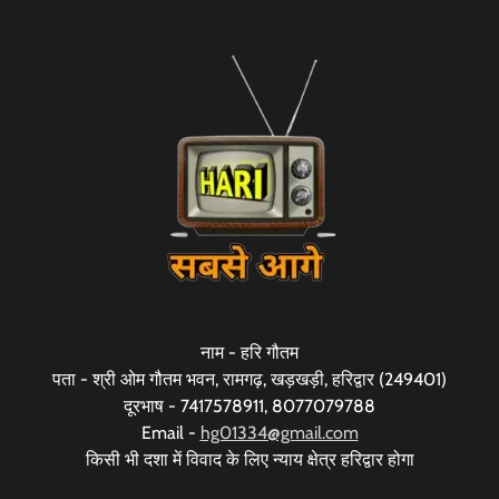
नाम - हरि गौतम
पता - श्री ओम गौतम भवन, रामगढ़, खड़खड़ी, हरिद्वार (249401)
दूरभाष - 7417578911, 8077079788
Email -
hg01334@gmail.com
किसी भी दशा में विवाद के लिए न्याय क्षेत्र हरिद्वार होगा