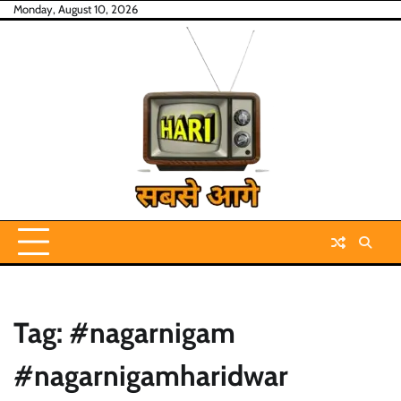
Skip
Monday, August 10, 2026
to
content
Tag:
#nagarnigam
#nagarnigamharidwar