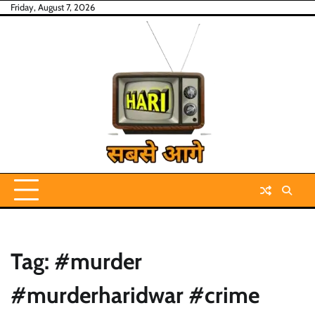
Skip
Friday, August 7, 2026
to
content
Tag:
#murder
#murderharidwar #crime