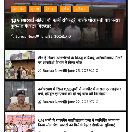
उत्तराखंड
क्राइम
देहरादून
प्रदेश
बड़ी खबर
वृद्ध एनआरआई महिला की फर्जी रजिस्ट्री करके धोखाधड़ी कर फरार
कुख्यात गैंगस्टर गिरफ्तार
Bureau News
June 25, 2026
0
तीन ई-रिक्शा डीलरशिपों के विरुद्ध कार्रवाई, अनियमितताएं मिलने
पर आरटीओ विभाग ने किया सील
Bureau News
June 25, 2026
0
कर्णप्रयाग में सिख श्रद्धालुओं से मारपीट में क्रास एफआईआर
दर्ज, हरिद्वार एसएसपी को दी गई जांच की जिम्मेदारी
Bureau News
June 22, 2026
0
CM धामी ने राजकीय महाविद्यालय दन्या में नवनिर्मित भवन का
किया लोकार्पण, छात्रों को मिलेंगी बेहतर शैक्षणिक सुविधाएं