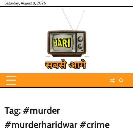
Skip
Saturday, August 8, 2026
to
content
Tag:
#murder
#murderharidwar #crime