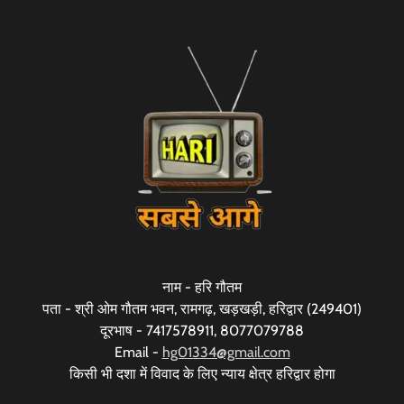
नाम - हरि गौतम
पता - श्री ओम गौतम भवन, रामगढ़, खड़खड़ी, हरिद्वार (249401)
दूरभाष - 7417578911, 8077079788
Email -
hg01334@gmail.com
किसी भी दशा में विवाद के लिए न्याय क्षेत्र हरिद्वार होगा