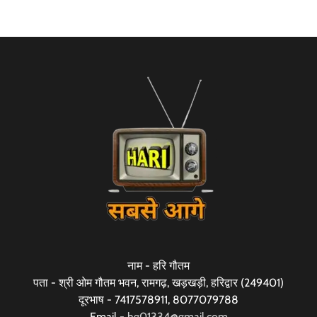
नाम - हरि गौतम
पता - श्री ओम गौतम भवन, रामगढ़, खड़खड़ी, हरिद्वार (249401)
दूरभाष - 7417578911, 8077079788
Email -
hg01334@gmail.com