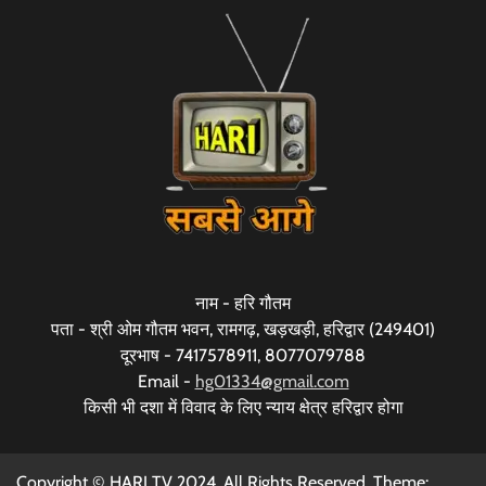
नाम - हरि गौतम
पता - श्री ओम गौतम भवन, रामगढ़, खड़खड़ी, हरिद्वार (249401)
दूरभाष - 7417578911, 8077079788
Email -
hg01334@gmail.com
किसी भी दशा में विवाद के लिए न्याय क्षेत्र हरिद्वार होगा
Copyright © HARI TV 2024. All Rights Reserved. Theme: