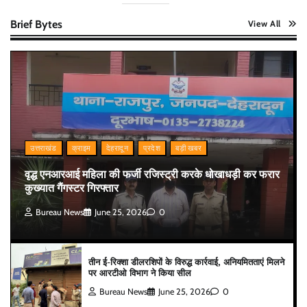
Brief Bytes
View All
उत्तराखंड
क्राइम
देहरादून
प्रदेश
बड़ी खबर
वृद्ध एनआरआई महिला की फर्जी रजिस्ट्री करके धोखाधड़ी कर फरार
कुख्यात गैंगस्टर गिरफ्तार
Bureau News
June 25, 2026
0
तीन ई-रिक्शा डीलरशिपों के विरुद्ध कार्रवाई, अनियमितताएं मिलने
पर आरटीओ विभाग ने किया सील
Bureau News
June 25, 2026
0