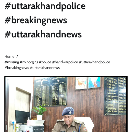
#uttarakhandpolice
#breakingnews
#uttarakhandnews
Home
#missing #minorgirls #police #haridwarpolice #uttarakhandpolice
#breakingnews #uttarakhandnews