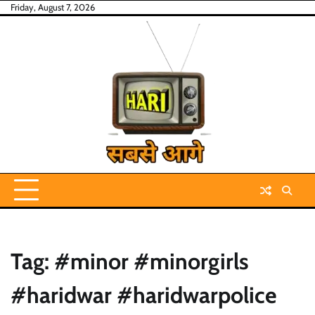
Skip
Friday, August 7, 2026
to
content
Tag:
#minor #minorgirls
#haridwar #haridwarpolice