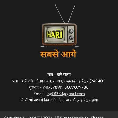
नाम - हरि गौतम
पता - श्री ओम गौतम भवन, रामगढ़, खड़खड़ी, हरिद्वार (249401)
दूरभाष - 7417578911, 8077079788
Email -
hg01334@gmail.com
किसी भी दशा में विवाद के लिए न्याय क्षेत्र हरिद्वार होगा