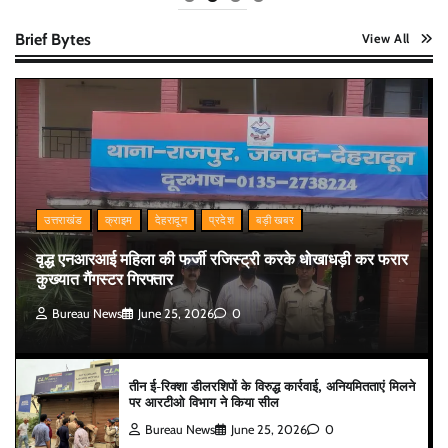
Brief Bytes
View All
उत्तराखंड
क्राइम
देहरादून
प्रदेश
बड़ी खबर
वृद्ध एनआरआई महिला की फर्जी रजिस्ट्री करके धोखाधड़ी कर फरार
कुख्यात गैंगस्टर गिरफ्तार
Bureau News
June 25, 2026
0
तीन ई-रिक्शा डीलरशिपों के विरुद्ध कार्रवाई, अनियमितताएं मिलने
पर आरटीओ विभाग ने किया सील
Bureau News
June 25, 2026
0