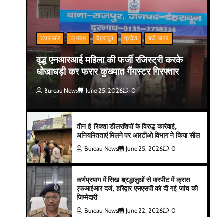
उत्तराखंड
क्राइम
देहरादून
प्रदेश
बड़ी खबर
वृद्ध एनआरआई महिला की फर्जी रजिस्ट्री करके
धोखाधड़ी कर फरार कुख्यात गैंगस्टर गिरफ्तार
Bureau News
June 25, 2026
0
तीन ई-रिक्शा डीलरशिपों के विरुद्ध कार्रवाई,
अनियमितताएं मिलने पर आरटीओ विभाग ने किया सील
Bureau News
June 25, 2026
0
कर्णप्रयाग में सिख श्रद्धालुओं से मारपीट में क्रास
एफआईआर दर्ज, हरिद्वार एसएसपी को दी गई जांच की
जिम्मेदारी
Bureau News
June 22, 2026
0