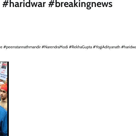
 #haridwar #breakingnews
ce #peerratannathmandir #NarendraModi #RekhaGupta #YogiAdityanath #haridwa