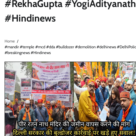
#RekhaGupta #YogiAdityanath
#Hindinews
Home
#mandir #temple #mcd #dda #bulldozer #demolition #delhinews #DelhiPoli
#breakingnews #Hindinews