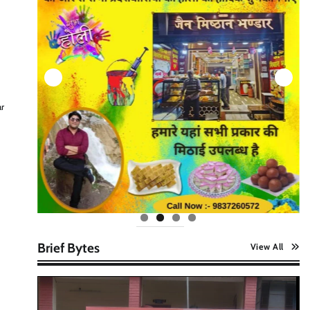
r
Brief Bytes
View All