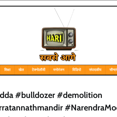
शिक्षा
खेल
टेक्नोलॉजी
मनोरंजन
विडियो
संपादकीय
सौन्दर्
da #bulldozer #demolition
erratannathmandir #NarendraMo