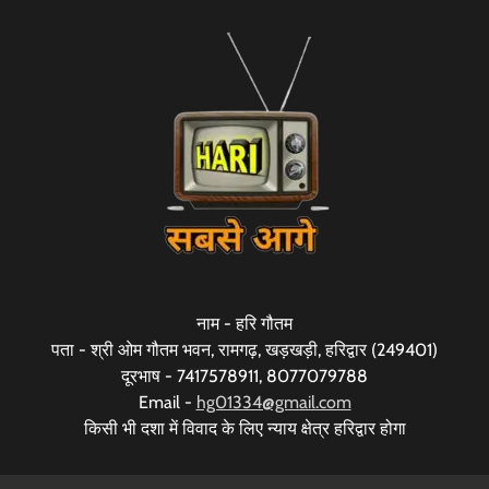
नाम - हरि गौतम
पता - श्री ओम गौतम भवन, रामगढ़, खड़खड़ी, हरिद्वार (249401)
दूरभाष - 7417578911, 8077079788
Email -
hg01334@gmail.com
किसी भी दशा में विवाद के लिए न्याय क्षेत्र हरिद्वार होगा