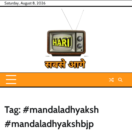
Skip
Saturday, August 8, 2026
to
content
Tag:
#mandaladhyaksh
#mandaladhyakshbjp