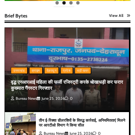
Brief Bytes
View All
उत्तराखंड
क्राइम
देहरादून
प्रदेश
बड़ी खबर
वृद्ध एनआरआई महिला की फर्जी रजिस्ट्री करके धोखाधड़ी कर फरार
कुख्यात गैंगस्टर गिरफ्तार
Bureau News
June 25, 2026
0
तीन ई-रिक्शा डीलरशिपों के विरुद्ध कार्रवाई, अनियमितताएं मिलने
पर आरटीओ विभाग ने किया सील
Bureau News
June 25, 2026
0