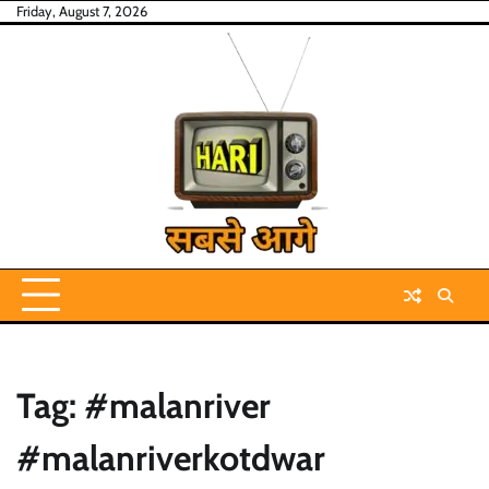
Skip
Friday, August 7, 2026
to
content
Tag:
#malanriver
#malanriverkotdwar