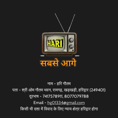
नाम - हरि गौतम
पता - श्री ओम गौतम भवन, रामगढ़, खड़खड़ी, हरिद्वार (249401)
दूरभाष - 7417578911, 8077079788
Email -
hg01334@gmail.com
किसी भी दशा में विवाद के लिए न्याय क्षेत्र हरिद्वार होगा