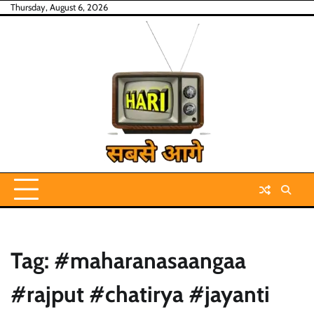
Skip
Thursday, August 6, 2026
to
content
Tag:
#maharanasaangaa
#rajput #chatirya #jayanti