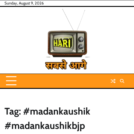
Skip
Sunday, August 9, 2026
to
content
Tag:
#madankaushik
#madankaushikbjp