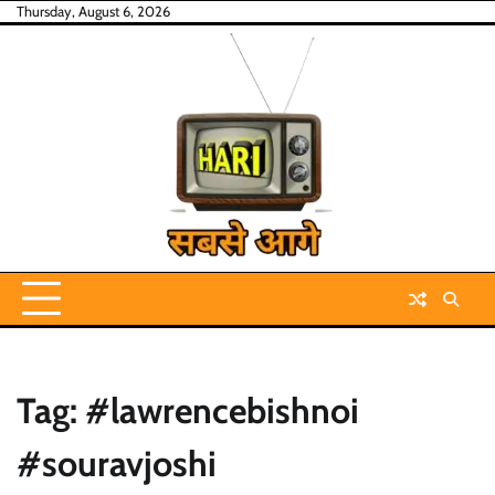
Skip
Thursday, August 6, 2026
to
content
Tag:
#lawrencebishnoi
#souravjoshi