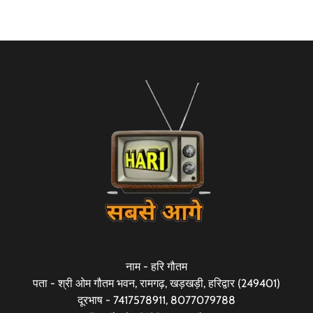
नाम - हरि गौतम
पता - श्री ओम गौतम भवन, रामगढ़, खड़खड़ी, हरिद्वार (249401)
दूरभाष - 7417578911, 8077079788