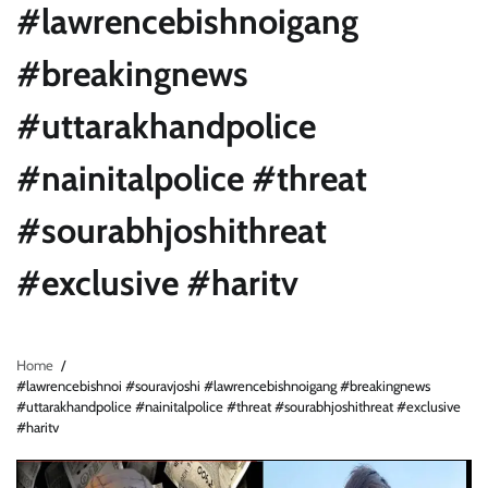
#lawrencebishnoigang
#breakingnews
#uttarakhandpolice
#nainitalpolice #threat
#sourabhjoshithreat
#exclusive #haritv
Home
#lawrencebishnoi #souravjoshi #lawrencebishnoigang #breakingnews
#uttarakhandpolice #nainitalpolice #threat #sourabhjoshithreat #exclusive
#haritv