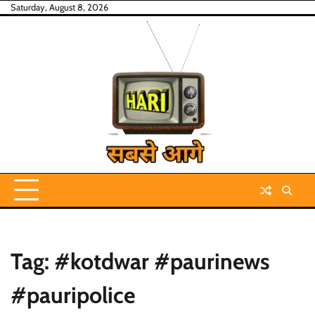
Skip
Saturday, August 8, 2026
to
content
Tag:
#kotdwar #paurinews
#pauripolice