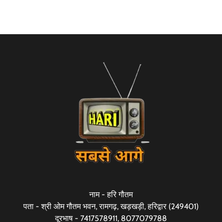
नाम - हरि गौतम
पता - श्री ओम गौतम भवन, रामगढ़, खड़खड़ी, हरिद्वार (249401)
दूरभाष - 7417578911, 8077079788