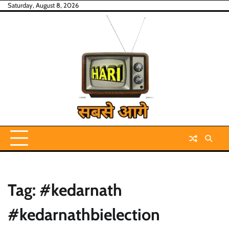
Skip
Saturday, August 8, 2026
to
content
Tag:
#kedarnath
#kedarnathbielection