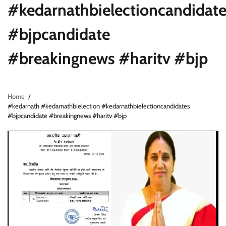
#kedarnathbielectioncandidat
#bjpcandidate
#breakingnews #haritv #bjp
Home
#kedarnath #kedarnathbielection #kedarnathbielectioncandidates
#bjpcandidate #breakingnews #haritv #bjp