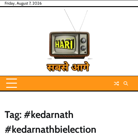
Skip
Friday, August 7, 2026
to
content
Tag:
#kedarnath
#kedarnathbielection