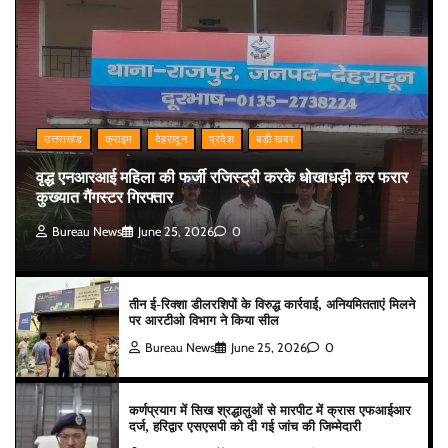
उत्तराखंड
क्राइम
देहरादून
प्रदेश
बड़ी खबर
वृद्ध एनआरआई महिला की फर्जी रजिस्ट्री करके धोखाधड़ी कर फरार
कुख्यात गैंगस्टर गिरफ्तार
Bureau News
June 25, 2026
0
तीन ई-रिक्शा डीलरशिपों के विरुद्ध कार्रवाई, अनियमितताएं मिलने
पर आरटीओ विभाग ने किया सील
Bureau News
June 25, 2026
0
कर्णप्रयाग में सिख श्रद्धालुओं से मारपीट में क्रास एफआईआर
दर्ज, हरिद्वार एसएसपी को दी गई जांच की जिम्मेदारी