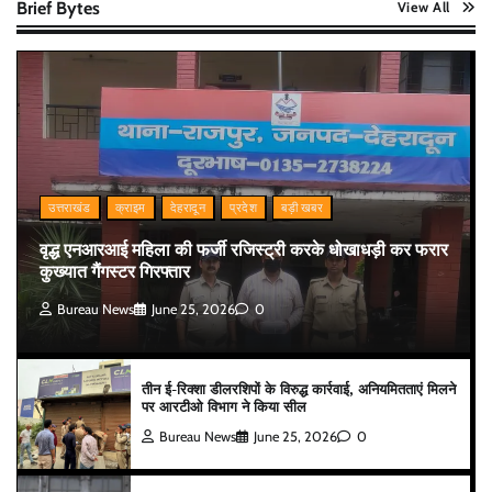
Brief Bytes
View All
उत्तराखंड
क्राइम
देहरादून
प्रदेश
बड़ी खबर
वृद्ध एनआरआई महिला की फर्जी रजिस्ट्री करके धोखाधड़ी कर फरार
कुख्यात गैंगस्टर गिरफ्तार
Bureau News
June 25, 2026
0
तीन ई-रिक्शा डीलरशिपों के विरुद्ध कार्रवाई, अनियमितताएं मिलने
पर आरटीओ विभाग ने किया सील
Bureau News
June 25, 2026
0