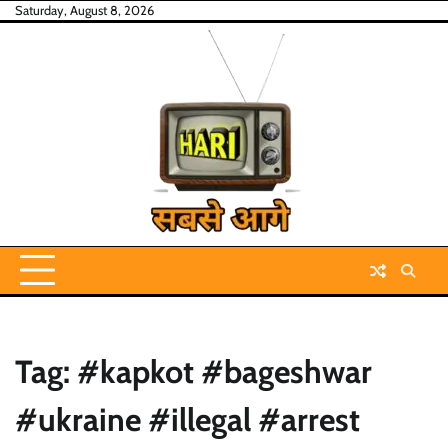
Skip
Saturday, August 8, 2026
to
content
Tag:
#kapkot #bageshwar
#ukraine #illegal #arrest