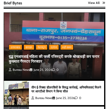
Brief Bytes
View All
उत्तराखंड
क्राइम
देहरादून
प्रदेश
बड़ी खबर
वृद्ध एनआरआई महिला की फर्जी रजिस्ट्री करके धोखाधड़ी कर फरार
कुख्यात गैंगस्टर गिरफ्तार
Bureau News
June 25, 2026
0
तीन ई-रिक्शा डीलरशिपों के विरुद्ध कार्रवाई, अनियमितताएं मिलने
पर आरटीओ विभाग ने किया सील
Bureau News
June 25, 2026
0