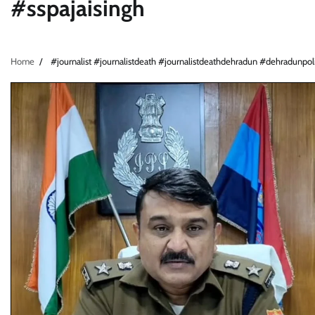
#sspajaisingh
Home
#journalist #journalistdeath #journalistdeathdehradun #dehradunpo