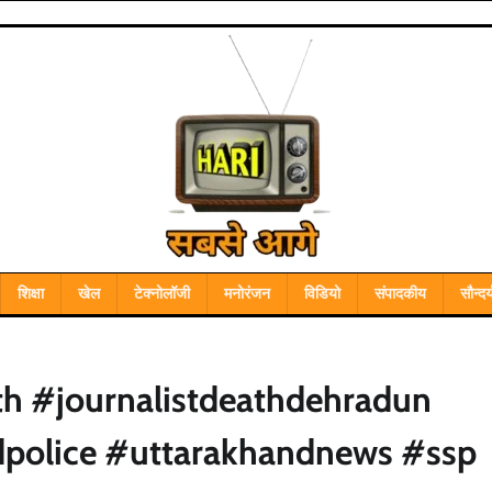
शिक्षा
खेल
टेक्नोलॉजी
मनोरंजन
विडियो
संपादकीय
सौन्दर्
ath #journalistdeathdehradun
dpolice #uttarakhandnews #ssp