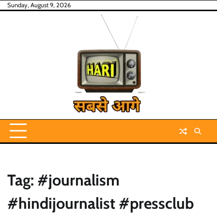
Skip
Sunday, August 9, 2026
to
content
Tag:
#journalism
#hindijournalist #pressclub