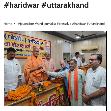
#haridwar #uttarakhand
Home
#journalism #hindijournalist #pressclub #haridwar #uttarakhand