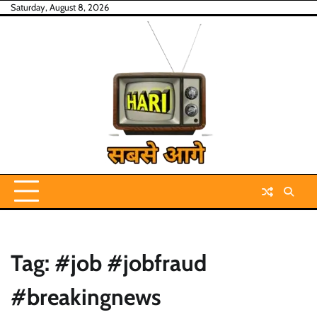
Skip
Saturday, August 8, 2026
to
content
Tag:
#job #jobfraud
#breakingnews