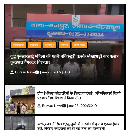
उत्तराखंड
क्राइम
देहरादून
प्रदेश
बड़ी खबर
वृद्ध एनआरआई महिला की फर्जी रजिस्ट्री करके धोखाधड़ी कर फरार
कुख्यात गैंगस्टर गिरफ्तार
Bureau News
June 25, 2026
0
तीन ई-रिक्शा डीलरशिपों के विरुद्ध कार्रवाई, अनियमितताएं मिलने
पर आरटीओ विभाग ने किया सील
Bureau News
June 25, 2026
0
कर्णप्रयाग में सिख श्रद्धालुओं से मारपीट में क्रास एफआईआर
दर्ज, हरिद्वार एसएसपी को दी गई जांच की जिम्मेदारी