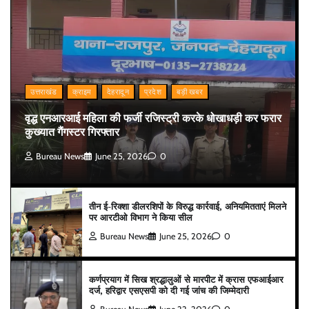
उत्तराखंड
क्राइम
देहरादून
प्रदेश
बड़ी खबर
वृद्ध एनआरआई महिला की फर्जी रजिस्ट्री करके धोखाधड़ी कर फरार
कुख्यात गैंगस्टर गिरफ्तार
Bureau News
June 25, 2026
0
तीन ई-रिक्शा डीलरशिपों के विरुद्ध कार्रवाई, अनियमितताएं मिलने
पर आरटीओ विभाग ने किया सील
Bureau News
June 25, 2026
0
कर्णप्रयाग में सिख श्रद्धालुओं से मारपीट में क्रास एफआईआर
दर्ज, हरिद्वार एसएसपी को दी गई जांच की जिम्मेदारी