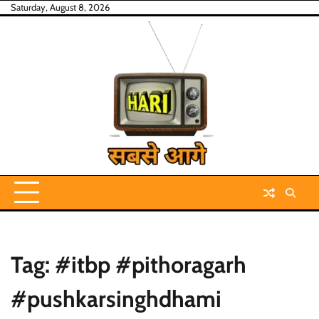
Skip
Saturday, August 8, 2026
to
content
Tag:
#itbp #pithoragarh
#pushkarsinghdhami