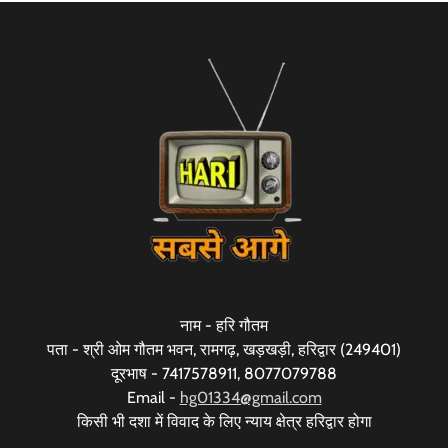
नाम - हरि गौतम
पता - श्री ओम गौतम भवन, रामगढ़, खड़खड़ी, हरिद्वार (249401)
दूरभाष - 7417578911, 8077079788
Email -
hg01334@gmail.com
किसी भी दशा में विवाद के लिए न्याय क्षेत्र हरिद्वार होगा