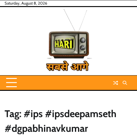
Skip
Saturday, August 8, 2026
to
content
Tag:
#ips #ipsdeepamseth
#dgpabhinavkumar