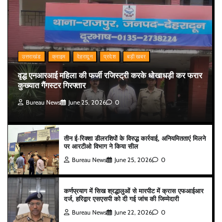
उत्तराखंड
क्राइम
देहरादून
प्रदेश
बड़ी खबर
वृद्ध एनआरआई महिला की फर्जी रजिस्ट्री करके धोखाधड़ी कर फरार
कुख्यात गैंगस्टर गिरफ्तार
Bureau News
June 25, 2026
0
तीन ई-रिक्शा डीलरशिपों के विरुद्ध कार्रवाई, अनियमितताएं मिलने
पर आरटीओ विभाग ने किया सील
Bureau News
June 25, 2026
0
कर्णप्रयाग में सिख श्रद्धालुओं से मारपीट में क्रास एफआईआर
दर्ज, हरिद्वार एसएसपी को दी गई जांच की जिम्मेदारी
Bureau News
June 22, 2026
0