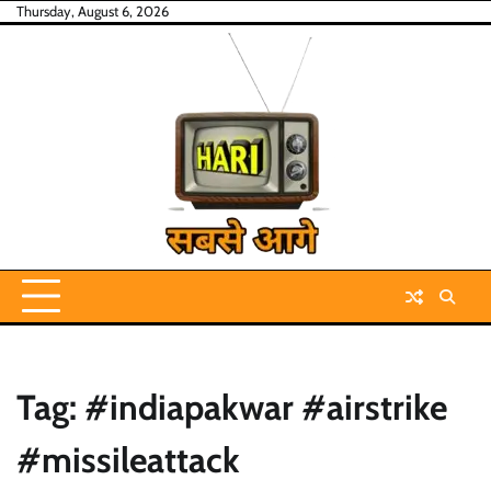
Skip
Thursday, August 6, 2026
to
content
Tag:
#indiapakwar #airstrike
#missileattack