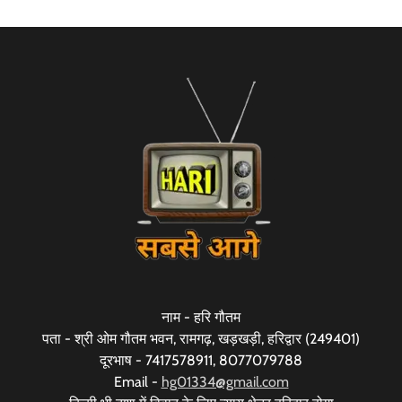
नाम - हरि गौतम
पता - श्री ओम गौतम भवन, रामगढ़, खड़खड़ी, हरिद्वार (249401)
दूरभाष - 7417578911, 8077079788
Email -
hg01334@gmail.com