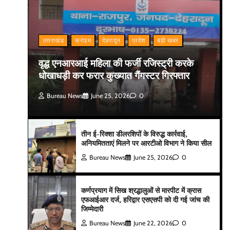
उत्तराखंड
क्राइम
देहरादून
प्रदेश
बड़ी खबर
वृद्ध एनआरआई महिला की फर्जी रजिस्ट्री करके
धोखाधड़ी कर फरार कुख्यात गैंगस्टर गिरफ्तार
Bureau News
June 25, 2026
0
तीन ई-रिक्शा डीलरशिपों के विरुद्ध कार्रवाई,
अनियमितताएं मिलने पर आरटीओ विभाग ने किया सील
Bureau News
June 25, 2026
0
कर्णप्रयाग में सिख श्रद्धालुओं से मारपीट में क्रास
एफआईआर दर्ज, हरिद्वार एसएसपी को दी गई जांच की
जिम्मेदारी
Bureau News
June 22, 2026
0