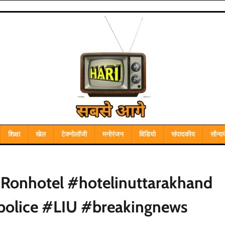
शिक्षा
खेल
टेक्नोलॉजी
मनोरंजन
विडियो
संपादकीय
सौन्दर्
IRonhotel #hotelinuttarakhand
police #LIU #breakingnews