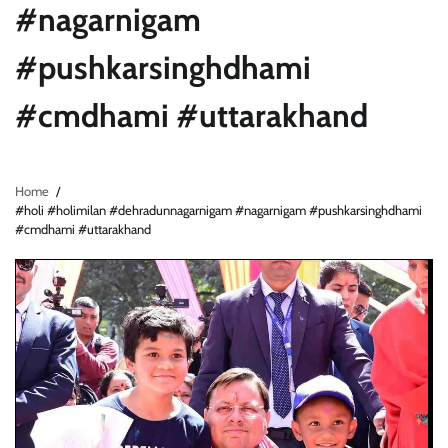
#nagarnigam
#pushkarsinghdhami
#cmdhami #uttarakhand
Home
#holi #holimilan #dehradunnagarnigam #nagarnigam #pushkarsinghdhami
#cmdhami #uttarakhand