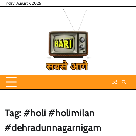
Skip
Friday, August 7, 2026
to
content
Tag:
#holi #holimilan
#dehradunnagarnigam