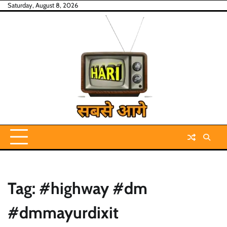
Skip
Saturday, August 8, 2026
to
content
Tag:
#highway #dm
#dmmayurdixit