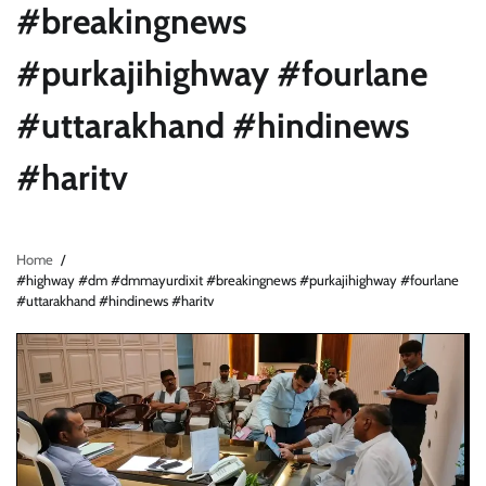
#breakingnews
#purkajihighway #fourlane
#uttarakhand #hindinews
#haritv
Home
#highway #dm #dmmayurdixit #breakingnews #purkajihighway #fourlane
#uttarakhand #hindinews #haritv