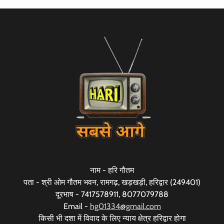
नाम - हरि गौतम
पता - श्री ओम गौतम भवन, रामगढ़, खड़खड़ी, हरिद्वार (249401)
दूरभाष - 7417578911, 8077079788
Email -
hg01334@gmail.com
किसी भी दशा में विवाद के लिए न्याय क्षेत्र हरिद्वार होगा