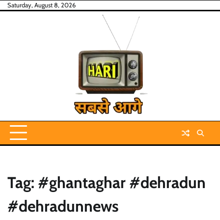
Skip
Saturday, August 8, 2026
to
content
Tag:
#ghantaghar #dehradun
#dehradunnews