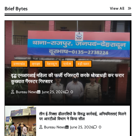
Brief Bytes
View All
उत्तराखंड
क्राइम
देहरादून
प्रदेश
बड़ी खबर
वृद्ध एनआरआई महिला की फर्जी रजिस्ट्री करके धोखाधड़ी कर फरार
कुख्यात गैंगस्टर गिरफ्तार
Bureau News
June 25, 2026
0
तीन ई-रिक्शा डीलरशिपों के विरुद्ध कार्रवाई, अनियमितताएं मिलने
पर आरटीओ विभाग ने किया सील
Bureau News
June 25, 2026
0