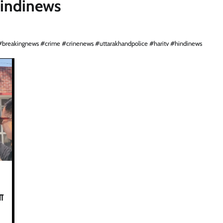
hindinews
#breakingnews #crime #crinenews #uttarakhandpolice #haritv #hindinews
ा