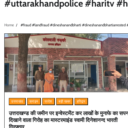
#uttarakhandpolice #haritv #
Home
#fraud #landfraud #dineshanandbharti #dineshanandbhartiarrested 
उत्तराखंड
क्राइम
प्रदेश
बड़ी खबर
हरिद्वार
उत्तराखण्ड की जमीन पर इन्वेस्टमेंट कर लाखों के मुनाफे का सपन
दिखाने वाला गिरोह का मास्टरमाइंड स्वामी दिनेशानन्द भारती
गिरफ्तार