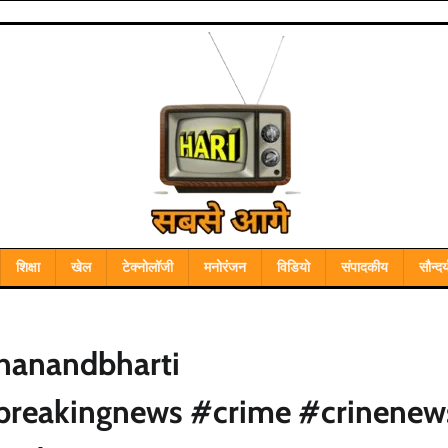
शिक्षा
खेल
टेक्नोलॉजी
मनोरंजन
विडियो
संपादकीय
सौन्दर्
hanandbharti
breakingnews #crime #crinenew