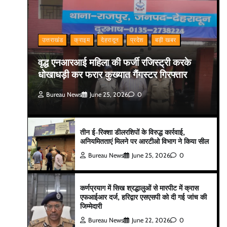
उत्तराखंड
क्राइम
देहरादून
प्रदेश
बड़ी खबर
वृद्ध एनआरआई महिला की फर्जी रजिस्ट्री करके
धोखाधड़ी कर फरार कुख्यात गैंगस्टर गिरफ्तार
Bureau News
June 25, 2026
0
तीन ई-रिक्शा डीलरशिपों के विरुद्ध कार्रवाई,
अनियमितताएं मिलने पर आरटीओ विभाग ने किया सील
Bureau News
June 25, 2026
0
कर्णप्रयाग में सिख श्रद्धालुओं से मारपीट में क्रास
एफआईआर दर्ज, हरिद्वार एसएसपी को दी गई जांच की
जिम्मेदारी
Bureau News
June 22, 2026
0