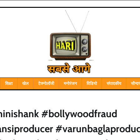
शिक्षा
खेल
टेक्नोलॉजी
मनोरंजन
विडियो
संपादकीय
सौन्दर्
hinishank #bollywoodfraud
nsiproducer #varunbaglaproduc