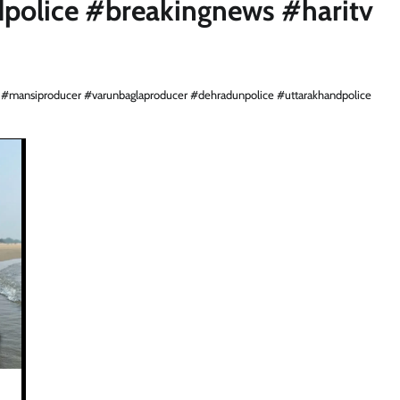
police #breakingnews #haritv
 #mansiproducer #varunbaglaproducer #dehradunpolice #uttarakhandpolice