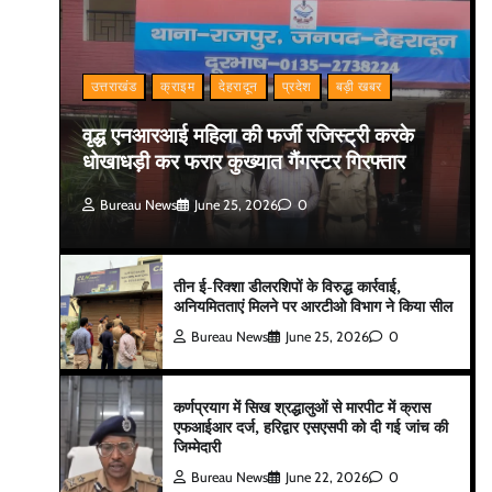
उत्तराखंड
क्राइम
देहरादून
प्रदेश
बड़ी खबर
वृद्ध एनआरआई महिला की फर्जी रजिस्ट्री करके
धोखाधड़ी कर फरार कुख्यात गैंगस्टर गिरफ्तार
Bureau News
June 25, 2026
0
तीन ई-रिक्शा डीलरशिपों के विरुद्ध कार्रवाई,
अनियमितताएं मिलने पर आरटीओ विभाग ने किया सील
Bureau News
June 25, 2026
0
कर्णप्रयाग में सिख श्रद्धालुओं से मारपीट में क्रास
एफआईआर दर्ज, हरिद्वार एसएसपी को दी गई जांच की
जिम्मेदारी
Bureau News
June 22, 2026
0