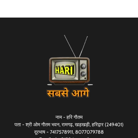
नाम - हरि गौतम
पता - श्री ओम गौतम भवन, रामगढ़, खड़खड़ी, हरिद्वार (249401)
दूरभाष - 7417578911, 8077079788