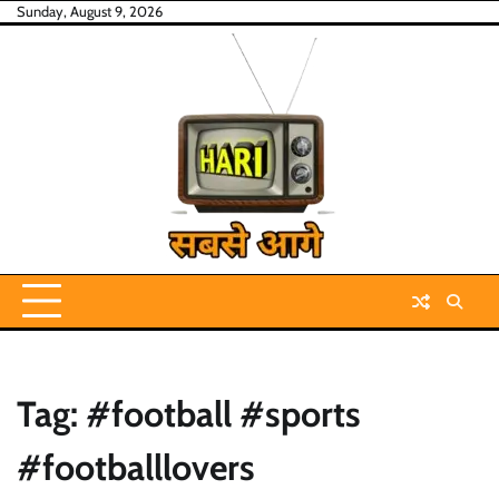
Skip
Sunday, August 9, 2026
to
content
Tag:
#football #sports
#footballlovers