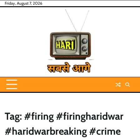
Skip
Friday, August 7, 2026
to
content
Tag:
#firing #firingharidwar
#haridwarbreaking #crime