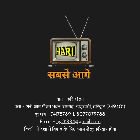
नाम - हरि गौतम
पता - श्री ओम गौतम भवन, रामगढ़, खड़खड़ी, हरिद्वार (249401)
दूरभाष - 7417578911, 8077079788
Email -
hg01334@gmail.com
किसी भी दशा में विवाद के लिए न्याय क्षेत्र हरिद्वार होगा