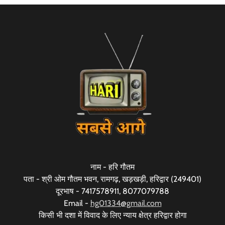
नाम - हरि गौतम
पता - श्री ओम गौतम भवन, रामगढ़, खड़खड़ी, हरिद्वार (249401)
दूरभाष - 7417578911, 8077079788
Email -
hg01334@gmail.com
किसी भी दशा में विवाद के लिए न्याय क्षेत्र हरिद्वार होगा