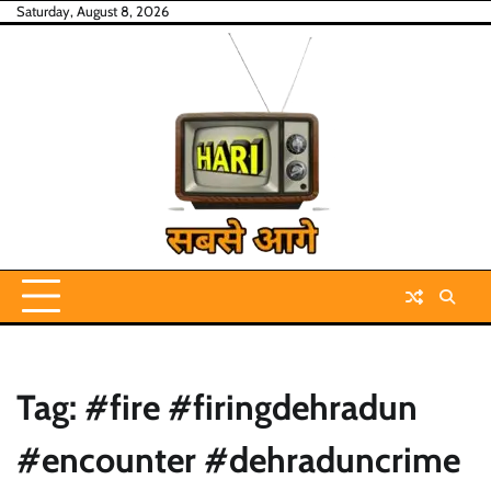
Skip
Saturday, August 8, 2026
to
content
Tag:
#fire #firingdehradun
#encounter #dehraduncrime